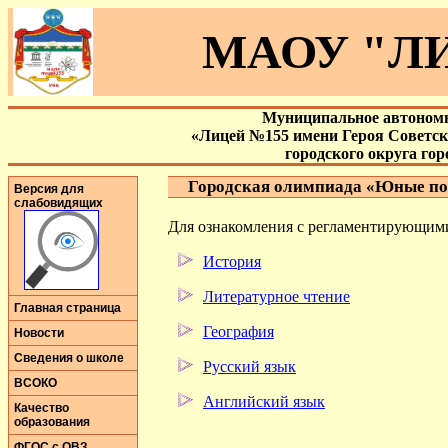
МАОУ "ЛИ
Муниципальное автономн
«Лицей №155 имени Героя Советс
городского округа го
Городская олимпиада «Юные по
Версия для
слабовидящих
Для ознакомления с регламентирующим
История
Литературное чтение
Главная страница
География
Новости
Сведения о школе
Русский язык
ВСОКО
Английский язык
Качество
образования
ФГОС с ОВЗ