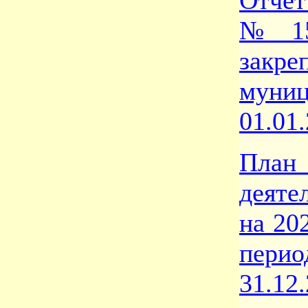
Отчет
№155
зак
муни
01.01
План
деяте
на 20
пери
31.12