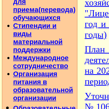
хозяй
для
приема(перевода)
"Лице
обучающихся
год и
Стипендии и
годы)
виды
материальной
План
поддержки
Международное
деяте
сотрудничество
на 20
Организация
перио
питания в
образовательной
Уточн
организации
№106
Образовательные