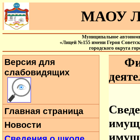
МАОУ Л
Муниципальное автономн
«Лицей №155 имени Героя Советс
городского округа го
Фина
Версия для
слабовидящих
деяте
Сведе
Главная страница
имущ
Новости
имуще
Сведения о школе