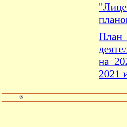
"Лиц
плано
План
деяте
на 20
2021 и