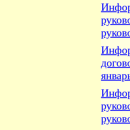
Инфо
руко
руков
Инф
дого
январ
Инфо
руко
руков