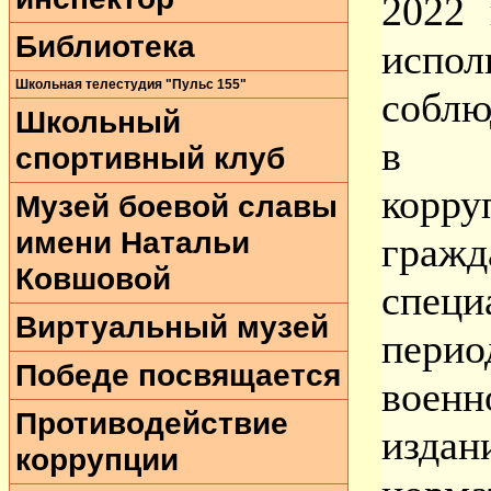
2022
Библиотека
исп
Школьная телестудия "Пульс 155"
соблю
Школьный
в об
спортивный клуб
корру
Музей боевой славы
имени Натальи
граж
Ковшовой
специ
Виртуальный музей
пери
Победе посвящается
воен
Противодействие
изд
коррупции