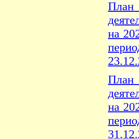
План
деяте
на 20
пери
23.12
План
деяте
на 20
пери
31.12