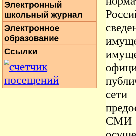
норм
Электронный
Росси
школьный журнал
сведе
Электронное
образование
имущ
Ссылки
имущ
офиц
публи
сет
пред
СМИ
осуще