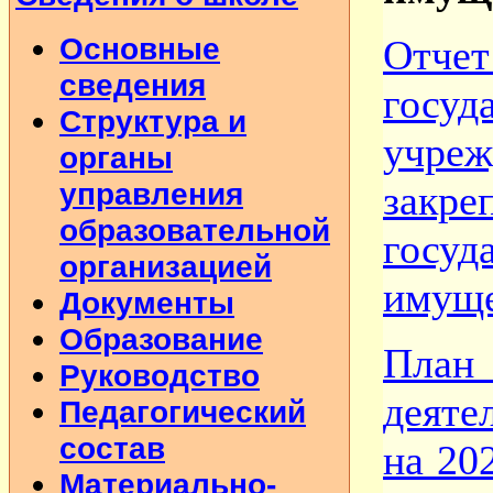
Основные
Отчет
сведения
госуд
Структура и
учре
органы
управления
зак
образовательной
госуд
организацией
имуще
Документы
Образование
План
Руководство
деяте
Педагогический
состав
на 20
Материально-