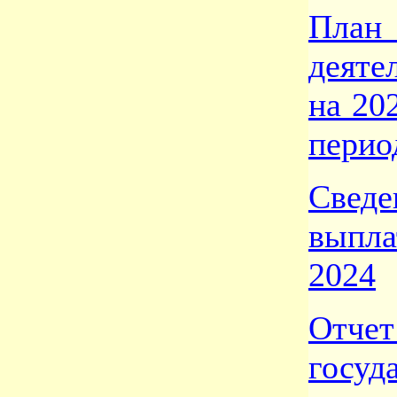
План
деяте
на 20
перио
Свед
выпла
2024
Отчет
госуд