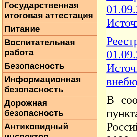
Государственная
01.0
итоговая аттестация
Источ
Питание
Реес
Воспитательная
работа
01.0
Безопасность
Ист
Информационная
внебю
безопасность
В соо
Дорожная
пунк
безопасность
Росси
Антиковидный
инспектор