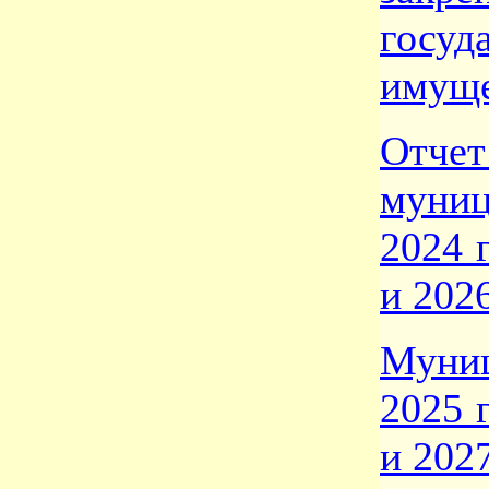
госуд
имуще
От
муни
2024 
и 202
Муни
2025 
и 202