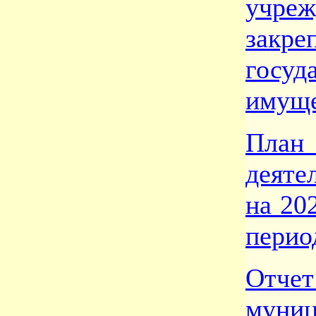
учре
зак
госуд
имуще
План
деяте
на 20
перио
От
муни