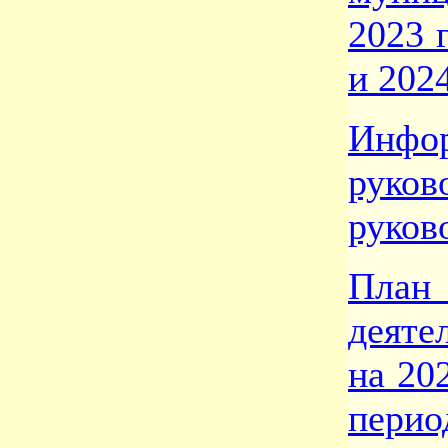
2023 
и 202
Инфо
руко
руков
План
деяте
на 20
перио