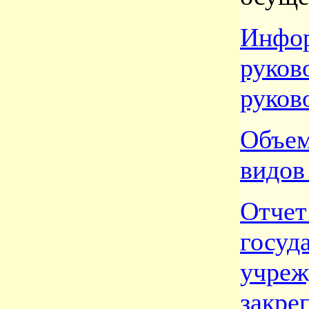
Инфо
руко
руков
Объе
видов
Отчет
госуд
учре
зак