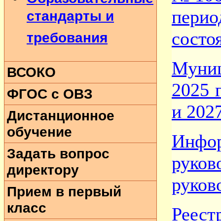
пери
стандарты и
состо
требования
Муни
ВСОКО
2025 
ФГОС с ОВЗ
и 202
Дистанционное
обучение
Инфо
Задать вопрос
руко
директору
руков
Прием в первый
класс
Реес