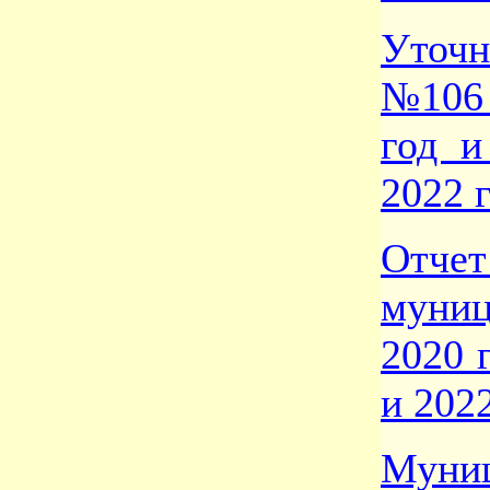
Уточн
№106 
год и
2022 
От
муни
2020 
и 2022
Муни