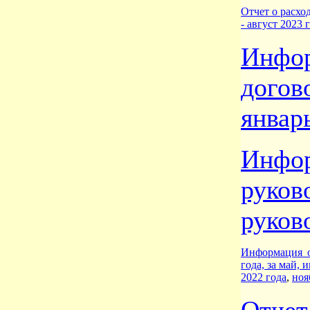
Отчет о расхо
- август 2023 г
Инф
дого
январ
Инфо
руко
руков
Информация о
года,
за май, 
2022 года
,
ноя